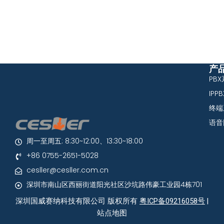
产
PB
IPP
终端
语音
周一至周五: 8:30~12:00、13:30~18:00
+86 0755-2651-5028
cesller@cesller.com.cn
深圳市南山区西丽街道阳光社区沙坑路伟豪工业园4栋701
深圳国威赛纳科技有限公司 版权所有
粤ICP备09216058号
|
站点地图